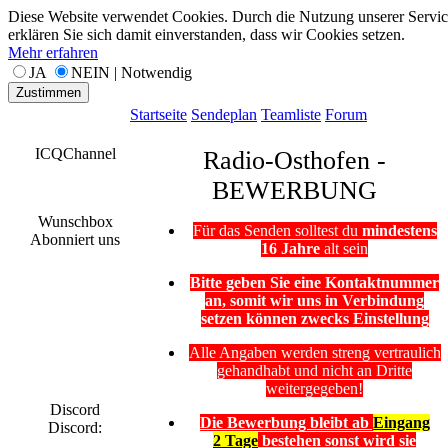
Diese Website verwendet Cookies. Durch die Nutzung unserer Servic
erklären Sie sich damit einverstanden, dass wir Cookies setzen.
Mehr erfahren
JA
NEIN | Notwendig
Zustimmen
Startseite
Sendeplan
Teamliste
Forum
ICQChannel
Radio-Osthofen -
BEWERBUNG
Wunschbox
Für das Senden solltest du
mindestens
Abonniert uns
16 Jahre
alt sein
Bitte geben Sie eine Kontaktnummer
an, somit wir uns in Verbindung
setzen können zwecks Einstellung
Alle Angaben werden streng vertraulich
gehandhabt und nicht an Dritte
weitergegeben!
Discord
Die Bewerbung bleibt ab
Eingang
Discord:
2 Tage
bestehen sonst wird sie