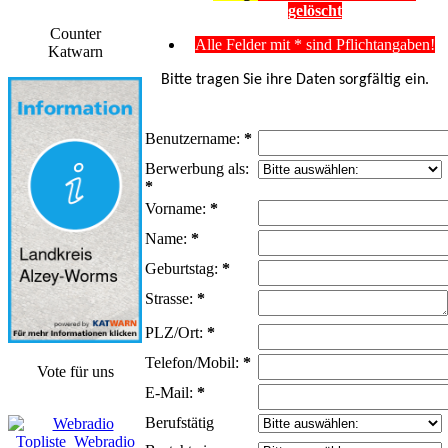
gelöscht
Counter
Alle Felder mit * sind Pflichtangaben!
Katwarn
Bitte tragen Sie ihre Daten sorgfältig ein.
Benutzername:
*
Berwerbung als:
*
Vorname:
*
Name:
*
Geburtstag:
*
Strasse:
*
PLZ/Ort:
*
Telefon/Mobil:
*
Vote für uns
E-Mail:
*
Berufstätig