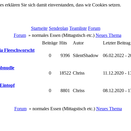
 erklären Sie sich damit einverstanden, dass wir Cookies setzen.
Startseite
Sendeplan
Teamliste
Forum
Forum
» normales Essen (Mittagstisch etc.)
Neues Thema
Beiträge
Hits
Autor
Letzter Beitrag
la Fleeschworscht
0
9396
SilentShadow
06.02.2022 - 
bnudle
0
18522
Chriss
11.12.2020 - 1
Eintopf
0
8801
Chriss
08.12.2020 - 1
Forum
» normales Essen (Mittagstisch etc.)
Neues Thema