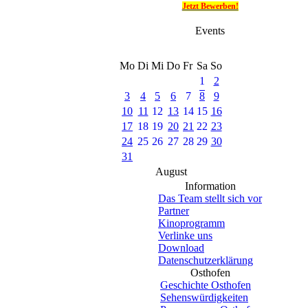
Jetzt Bewerben!
Events
Mo
Di
Mi
Do
Fr
Sa
So
1
2
3
4
5
6
7
8
9
10
11
12
13
14
15
16
17
18
19
20
21
22
23
24
25
26
27
28
29
30
31
August
Information
Das Team stellt sich vor
Partner
Kinoprogramm
Verlinke uns
Download
Datenschutzerklärung
Osthofen
Geschichte Osthofen
Sehenswürdigkeiten