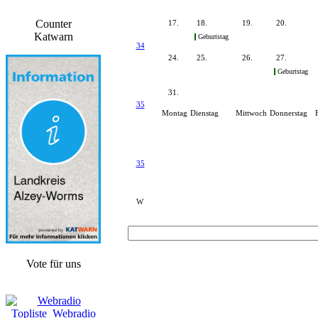
Counter
17.
18.
19.
20.
Katwarn
Geburtstag
34
24.
25.
26.
27.
Geburtstag
31.
35
Montag
Dienstag
Mittwoch
Donnerstag
35
W
Vote für uns