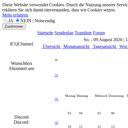
Diese Website verwendet Cookies. Durch die Nutzung unserer Servic
erklären Sie sich damit einverstanden, dass wir Cookies setzen.
Mehr erfahren
JA
NEIN | Notwendig
Zustimmen
Startseite
Sendeplan
Teamliste
Forum
So. - 09 August 2026 | 
ICQChannel
Übersicht
Monatsansicht
Tagesansicht
Woch
W
Wunschbox
Abonniert uns
31
Montag
Dienstag
Mittwoch
Donnerstag
32
03.
04.
05.
06.
Discord
Discord:
33
10.
11.
12.
13.