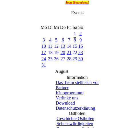
Jetzt Bewerben!
Events
Mo
Di
Mi
Do
Fr
Sa
So
1
2
3
4
5
6
7
8
9
10
11
12
13
14
15
16
17
18
19
20
21
22
23
24
25
26
27
28
29
30
31
August
Information
Das Team stellt sich vor
Partner
Kinoprogramm
Verlinke uns
Download
Datenschutzerklärung
Osthofen
Geschichte Osthofen
Sehenswürdigkeiten